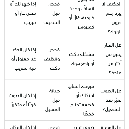
المكيف لا
فحص
إذا ظهر ثلج أو
اتساخًا، وحدة
يبرد رغم
قبل
نقص غاز أو
خارجية، غازًا أو
خروج
التنظيف
تهريب
كمبروسر
الهواء؟
هل الغبار
فحص
إذا كان الدكت
يخرج من
مشكلة دكت
وتنظيف
غير معزول أو
أكثر من
أو راجع هواء
دكت
فيه تسريب
فتحة؟
مروحة، اتساخ،
هل الصوت
صيانة
احتكاك أو
إذا كان الصوت
تغيّر بعد
قبل
قطعة تحتاج
قويًا أو متكررًا
التشغيل؟
الغسيل
فحصًا
هل الوحدة
ضعف تبريد
فحص
إذا كان المكان