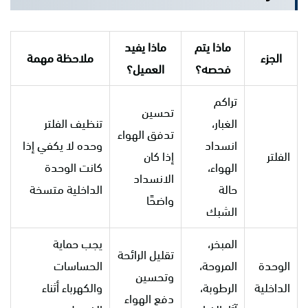
ماذا يتم
ماذا يفيد
الجزء
ملاحظة مهمة
فحصه؟
العميل؟
تراكم
تحسين
الغبار،
تنظيف الفلتر
تدفق الهواء
انسداد
وحده لا يكفي إذا
الفلتر
إذا كان
الهواء،
كانت الوحدة
الانسداد
حالة
الداخلية متسخة
واضحًا
الشبك
المبخر،
يجب حماية
تقليل الرائحة
الوحدة
المروحة،
الحساسات
وتحسين
الداخلية
الرطوبة،
والكهرباء أثناء
دفع الهواء