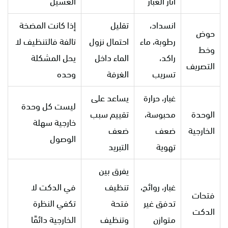
آثار الغبار
الغسيل
انسداد،
تقليل
إذا كانت المضخة
حوض
رطوبة، ماء
احتمال نزول
تالفة فالتنظيف لا
وخط
راكد،
الماء داخل
يحل المشكلة
التصريف
تسريب
الغرفة
وحده
غبار، حرارة
يساعد على
ليست كل وحدة
الوحدة
محبوسة،
تقييم سبب
خارجية سهلة
الخارجية
ضعف
ضعف
الوصول
تهوية
التبريد
يفرق بين
غبار، روائح،
تنظيف
في الدكت لا
فتحات
تدفق غير
فتحة
تكفي النظرة
الدكت
متوازن
وتنظيف
الخارجية دائمًا