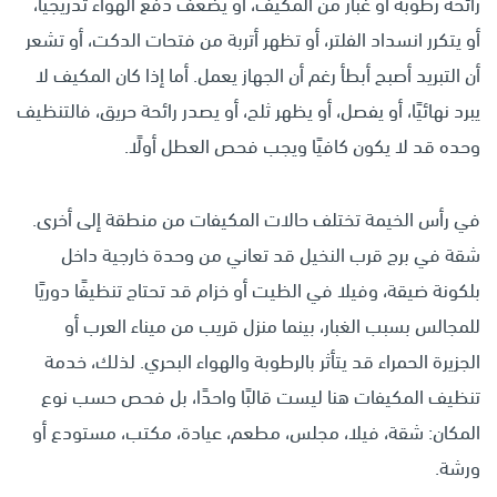
رائحة رطوبة أو غبار من المكيف، أو يضعف دفع الهواء تدريجيًا،
أو يتكرر انسداد الفلتر، أو تظهر أتربة من فتحات الدكت، أو تشعر
أن التبريد أصبح أبطأ رغم أن الجهاز يعمل. أما إذا كان المكيف لا
يبرد نهائيًا، أو يفصل، أو يظهر ثلج، أو يصدر رائحة حريق، فالتنظيف
وحده قد لا يكون كافيًا ويجب فحص العطل أولًا.
في رأس الخيمة تختلف حالات المكيفات من منطقة إلى أخرى.
شقة في برج قرب النخيل قد تعاني من وحدة خارجية داخل
بلكونة ضيقة، وفيلا في الظيت أو خزام قد تحتاج تنظيفًا دوريًا
للمجالس بسبب الغبار، بينما منزل قريب من ميناء العرب أو
الجزيرة الحمراء قد يتأثر بالرطوبة والهواء البحري. لذلك، خدمة
تنظيف المكيفات هنا ليست قالبًا واحدًا، بل فحص حسب نوع
المكان: شقة، فيلا، مجلس، مطعم، عيادة، مكتب، مستودع أو
ورشة.