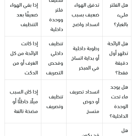
هل الفلتر
تدفق الهواء
إذا بقي الهواء
فلتر
مليء
ضعيف بسبب
ضعيفًا بعد
ووحدة
بالغبار؟
انسداد واضح
التنظيف
داخلية
هل الرائحة
تنظيف
إذا كانت
رطوبة داخلية
تظهر أول
داخلي
الرائحة من كل
أو بداية اتساخ
دقيقة
وفحص
الغرف أو من
في المبخر
فقط؟
التصريف
الدكت
هل يوجد
انسداد تصريف
إذا كان السبب
ماء تحت
تنظيف
أو حوض
ميلًا خاطئًا أو
الوحدة
وتصريف
متسخ
مضخة تالفة
الداخلية؟
هل
قد يكون