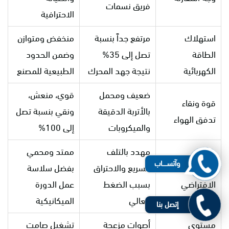
فريق نسمات
الاحترافية
استهلاك
مرتفع جداً بنسبة
منخفض ومتوازن
الطاقة
تصل إلى 35%
وضمن الحدود
الكهربائية
نتيجة جهد المحرك
الطبيعية للمصنع
ضعيف ومحمل
قوي، منعش،
قوة ونقاء
بالأتربة الدقيقة
ونقي بنسبة تصل
تدفق الهواء
والميكروبات
إلى 100%
مهدد بالتلف
ممتد ومحمي
وآتســــاب
عمر الكمبروسر
السريع والاحتراق
بفضل سلاسة
الافتراضي
بسبب الضغط
عمل الدورة
العالي
الميكانيكية
إتصل بنا
مستوى
أصوات مزعجة
تشغيل صامت