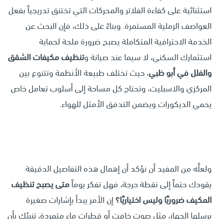
استثنائية على كفاءة الفلاتر والمحركات التي تختنق تدريجياً بفعل
العواصف الرملية المستمرة. وبناءً على ذلك، فإن البحث عن
الخدمة الاحترافية المتكاملة يصبح ضرورة ملحة لحماية
استثمارك السكني، لا سيما عند صيانة و
تنظيف مكيفات الشقق
والفلل في أبو ظبي
، حيث تختلف طبيعة الأنظمة وتتنوع بين
المركزي والاسبليت، وتحتاج كل مساحة إلى أسلوب تعامل خاص
يحمي الديكورات ويضمن التدفق الأمثل للهواء.
ولعلَّه من المفيد أن نؤكد أن إهمال هذه التفاصيل الدقيقة
يقودك حتماً إلى نقطة حرجة، فهل تفكر يوماً
متى يصبح تنظيف
المكيف ضروريًا وليس اختياريًا؟
إن الأمر يبدأ بإشارات صغيرة
يرسلها الجهاز، مثل صوت خافت أو قطرات ماء متمردة، تنبئك بأن