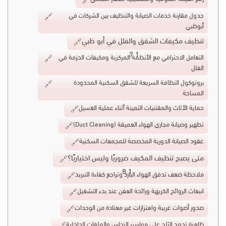
جدول مقارنة خدمات الصيانة والتنظيف بين الشركات في
أبوظبي
تنظيف مكيفات الشقق والفلل في أبو ظبي
التعامل الاحترافي مع الأنظمة المركزية ومكيفات الحزمة في
الفلل
بروتوكول النظافة السريعة للشقق السكنية المحدودة
المساحة
حماية الأثاث والمقتنيات الثمينة أثناء عملية الغسيل
تطهير وصيانة مجاري الهواء العميقة (Duct Cleaning)
عقود الصيانة الدورية المخصصة للمجمعات السكنية
متى يصبح تنظيف المكيف ضروريًا وليس اختياريًا؟
ملاحظة ضعف تدفق الهواء البارد وتراجع كفاءة التبريد
انبعاث الروائح الكريهة ورائحة العفن عند بدء التشغيل
صدور أصوات غريبة واهتزازات غير معتادة من الوحدات
ظاهرة تجمد الثلج على مواسير النحاس والملفات الداخلية