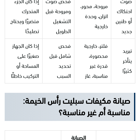
صوت
فحص صوت
إذا كان الجزء
مروحة، محور،
احتكاك
ومروحة قبل
المتحرك
اتزان، وحدة
أو طنين
التشغيل
متضررًا ويحتاج
خارجية
جديد
الطويل
تصليحًا
فلتر، خارجية
فحص
إذا كان الجهاز
تبريد
محصورة،
شامل قبل
صغيرًا على
يتأخر
قدرة غير
تحديد
المساحة أو
كثيرًا
مناسبة، غاز
السبب
التركيب خاطئًا
صيانة مكيفات سبليت رأس الخيمة:
مناسبة أم غير مناسبة؟
الصيانة