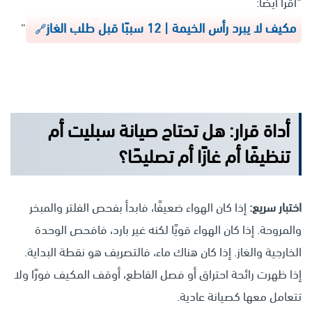
“اقرأ أيضاً:
مكيف لا يبرد رأس الخيمة | 12 سببًا قبل طلب الغاز
”
أداة قرار: هل تحتاج صيانة سبليت أم
تنظيفًا أم غازًا أم تصليحًا؟
اختبار سريع:
إذا كان الهواء ضعيفًا، فابدأ بفحص الفلتر والمبخر
والمروحة. إذا كان الهواء قويًا لكنه غير بارد، فافحص الوحدة
الخارجية والغاز. إذا كان هناك ماء، فالتصريف هو نقطة البداية.
إذا ظهرت رائحة احتراق أو فصل القاطع، أوقف المكيف فورًا ولا
تتعامل معها كصيانة عادية.