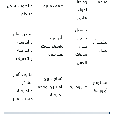
عيادة
وحاجة
ضعف فلترة
والصوت بشكل
لهواء
منتظم
هادئ
تشغيل
فحص الفلتر
يومي
تأخر تبريد
مكتب أو
والمروحة
خلال
وارتفاع صوت
محل
والخارجية
ساعات
بعد فترة
والتصريف
العمل
متابعة أقرب
اتساخ سريع
مستودع
للفلاتر
غبار وحرارة
للفلاتر والوحدة
أو ورشة
والخارجية
الخارجية
حسب الغبار