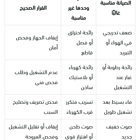
الصيانة مناسبة
وحدها غير
القرار الصحيح
غالبًا
مناسبة
ضعف تدريجي
رائحة احتراق
إيقاف الجهاز وفحص
في الهواء أو
أو فصل
أمان
التبريد
قاطع
رائحة رطوبة أو
رائحة كهرباء
عدم التشغيل وطلب
غبار عند
أو بلاستيك
فحص فني
التشغيل
ساخن
ماء بسيط بعد
تسريب متكرر
فحص تصريف وتصليح
تشغيل طويل
قرب الكهرباء
السبب
صوت خفيف
صوت طحن
إيقاف أو تقليل التشغيل
جديد
أو اهتزاز قوي
وفحص المروحة