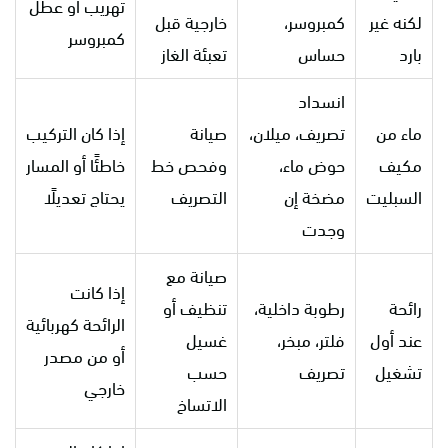
تهريب أو عطل
لكنه غير
كمبروسر،
خارجية قبل
كمبروسر
بارد
حساس
تعبئة الغاز
انسداد
ماء من
تصريف، ميلان،
صيانة
إذا كان التركيب
مكيف
حوض ماء،
وفحص خط
خاطئًا أو المسار
السبليت
مضخة إن
التصريف
يحتاج تعديلًا
وجدت
صيانة مع
إذا كانت
رائحة
رطوبة داخلية،
تنظيف أو
الرائحة كهربائية
عند أول
فلتر، مبخر،
غسيل
أو من مصدر
تشغيل
تصريف
حسب
خارجي
الاتساخ