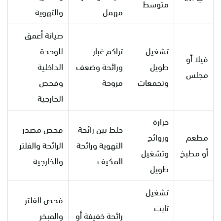
متوسط
مهمل
والتهوية
صيانة أعمق
تشغيل
تراكم غبار
للوحدة
فيلا أو
طويل
ورائحة وضعف
الداخلية
مجلس
وتجمعات
مروحة
وفحص
الخارجية
حرارة
خلط بين رائحة
فحص مصدر
مطعم
وروائح
التهوية ورائحة
الرائحة والفلتر
أو مطبخ
وتشغيل
المكيف
والخارجية
طويل
تشغيل
فحص الفلتر
ثابت
رائحة خفيفة أو
والمبخر