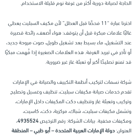
الحاجة لصيانة دورية أكثر من غرفة نوم قليلة الاستخدام.
اخترنا عبارة “11 فحصًا قبل العطل” لأن مكيف السبليت يعطي
غالبًا علامات مبكرة قبل أن يتوقف: هواء أضعف، رائحة قصيرة
عند التشغيل، ماء بسيط بعد تشغيل طويل، صوت مروحة جديد،
أو تأخر في تبريد الغرفة. هذه العلامات الصغيرة إذا فُهمت مبكرًا
قد تمنع تصليحًا أكبر أو تعبئة غاز غير ضرورية.
شركة نسمات لتركيب أنظمة التكييف والصيانة في الإمارات
تقدم خدمات صيانة مكيفات سبليت، تنظيف وغسيل وتصليح
وتركيب وتعبئة غاز وتنظيف دكت المكيفات داخل الإمارات،
وتشمل مكيفات سبليت، شباك، مركزية، دكت، كاسيت،
ومكيفات مخفية. بيانات الشركة: رقم الترخيص
4935524
،
العنوان:
دولة الإمارات العربية المتحدة – أبو ظبي – المنطقة