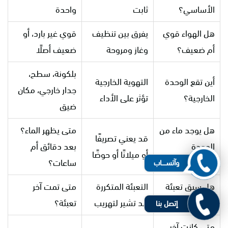
الأساسي؟
ثابت
واحدة
هل الهواء قوي
يفرق بين تنظيف
قوي غير بارد، أو
أم ضعيف؟
وغاز ومروحة
ضعيف أصلًا
بلكونة، سطح،
أين تقع الوحدة
التهوية الخارجية
جدار خارجي، مكان
الخارجية؟
تؤثر على الأداء
ضيق
هل يوجد ماء من
متى يظهر الماء؟
قد يعني تصريفًا
الوحدة
بعد دقائق أم
أو ميلانًا أو حوضًا
الداخلية؟
ساعات؟
وآتســــاب
هل سبق تعبئة
التعبئة المتكررة
متى تمت آخر
الغاز؟
قد تشير لتهريب
تعبئة؟
إتصل بنا
متى كانت آخر