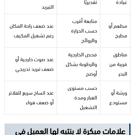
عيادة
تقديريًا
التبريد
متابعة أقرب
مطعم أو
عند ضعف راحة المكان
حسب الحرارة
مطبخ
رغم تشغيل المكيف
والروائح
مناطق
فحص الخارجية
عند صوت خارجية أو
قريبة من
والرطوبة بشكل
ضعف تبريد تدريجي
البحر
أوضح
حسب مستوى
ورشة أو
عند اتساخ سريع للفلاتر
الغبار ومدة
مستودع
أو ضعف هواء
التشغيل
علامات مبكرة لا ينتبه لها العميل في