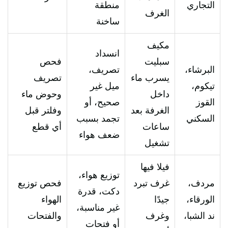
التجاري
منطقة
الغرف
ساخنة
مكيف
انسداد
سبليت
فحص
البرشاء،
تصريف،
يسرب ماء
تصريف
تيكوم،
ميل غير
داخل
وحوض ماء
القوز
صحيح، أو
الغرفة بعد
وفلتر قبل
السكني
تجمد بسبب
ساعات
أي قطع
ضعف هواء
تشغيل
فيلا فيها
توزيع هواء،
مردف،
غرف تبرد
فحص توزيع
دكت، قدرة
الورقاء،
جيدًا
الهواء
غير مناسبة،
ند الشبا،
وغرف
والفتحات
أو فتحات