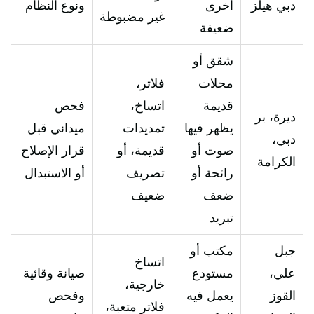
دبي هيلز
أخرى
ونوع النظام
غير مضبوطة
ضعيفة
شقق أو
محلات
فلاتر،
قديمة
اتساخ،
فحص
ديرة، بر
يظهر فيها
تمديدات
ميداني قبل
دبي،
صوت أو
قديمة، أو
قرار الإصلاح
الكرامة
رائحة أو
تصريف
أو الاستبدال
ضعف
ضعيف
تبريد
جبل
مكتب أو
اتساخ
علي،
مستودع
صيانة وقائية
خارجية،
القوز
يعمل فيه
وفحص
فلاتر متعبة،