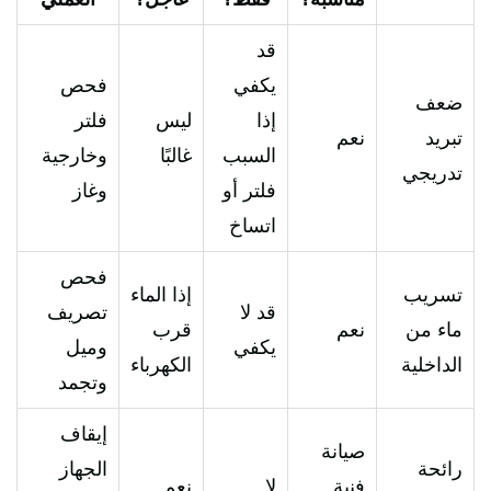
قد
يكفي
فحص
ضعف
إذا
ليس
فلتر
تبريد
نعم
السبب
غالبًا
وخارجية
تدريجي
فلتر أو
وغاز
اتساخ
فحص
تسريب
إذا الماء
قد لا
تصريف
ماء من
نعم
قرب
يكفي
وميل
الداخلية
الكهرباء
وتجمد
إيقاف
صيانة
رائحة
الجهاز
فنية
لا
نعم