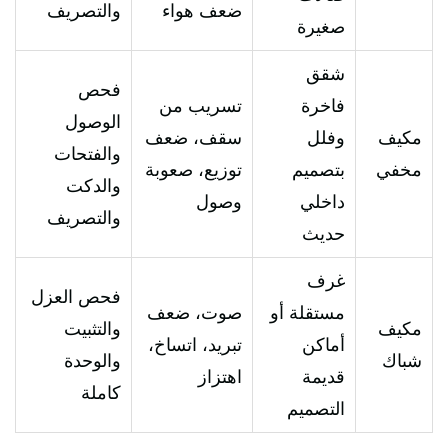
ضعف هواء
والتصريف
صغيرة
شقق
فحص
فاخرة
تسريب من
الوصول
مكيف
وفلل
سقف، ضعف
والفتحات
مخفي
بتصميم
توزيع، صعوبة
والدكت
داخلي
وصول
والتصريف
حديث
غرف
فحص العزل
مستقلة أو
صوت، ضعف
مكيف
والتثبيت
أماكن
تبريد، اتساخ،
شباك
والوحدة
قديمة
اهتزاز
كاملة
التصميم