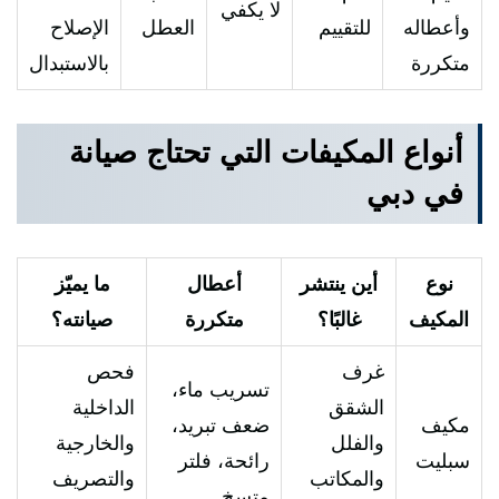
لا يكفي
وأعطاله
للتقييم
العطل
الإصلاح
متكررة
بالاستبدال
أنواع المكيفات التي تحتاج صيانة
في دبي
نوع
أين ينتشر
أعطال
ما يميّز
المكيف
غالبًا؟
متكررة
صيانته؟
غرف
فحص
تسريب ماء،
الشقق
الداخلية
مكيف
ضعف تبريد،
والفلل
والخارجية
سبليت
رائحة، فلتر
والمكاتب
والتصريف
متسخ