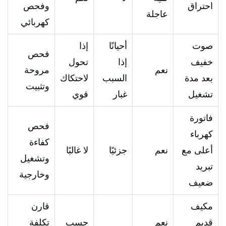
احتراق
وفحص
عاجلة
كهربائي
صوت
أحيانًا
إذا
فحص
خفيف
إذا
تحول
نعم
مروحة
بعد مدة
السبب
لاحتكاك
وتثبيت
تشغيل
غبار
قوي
فاتورة
فحص
كهرباء
كفاءة
أعلى مع
نعم
جزئيًا
لا غالبًا
وتشغيل
تبريد
وخارجية
ضعيف
مكيف
قارن
قديم
نعم
حسب
تكلفة