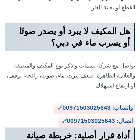
القطع أو تعبئة الغاز.
هل المكيف لا يبرد أو يصدر صوتًا
أو يسرب ماء في دبي؟
تواصل مع شركة نسمات واذكر نوع المكيف والمنطقة
والعلامة الظاهرة: ضعف تبريد، ماء، صوت، رائحة، توقف،
أو ارتفاع استهلاك.
واتساب: 00971503025643
اتصال: 00971503025643
أداة قرار أصلية: خريطة صيانة