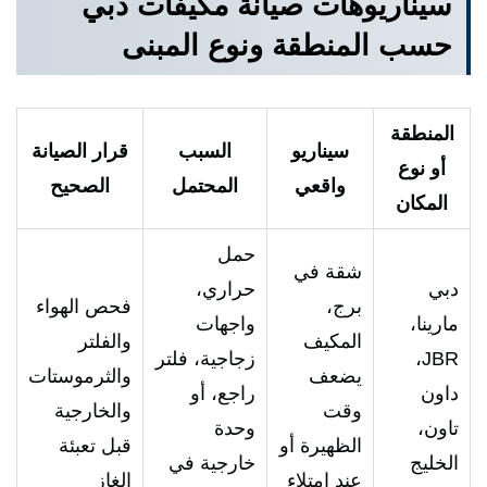
سيناريوهات صيانة مكيفات دبي
حسب المنطقة ونوع المبنى
المنطقة
سيناريو
السبب
قرار الصيانة
أو نوع
واقعي
المحتمل
الصحيح
المكان
حمل
شقة في
دبي
حراري،
برج،
فحص الهواء
مارينا،
واجهات
المكيف
والفلتر
JBR،
زجاجية، فلتر
يضعف
والثرموستات
داون
راجع، أو
وقت
والخارجية
تاون،
وحدة
الظهيرة أو
قبل تعبئة
الخليج
خارجية في
عند امتلاء
الغاز