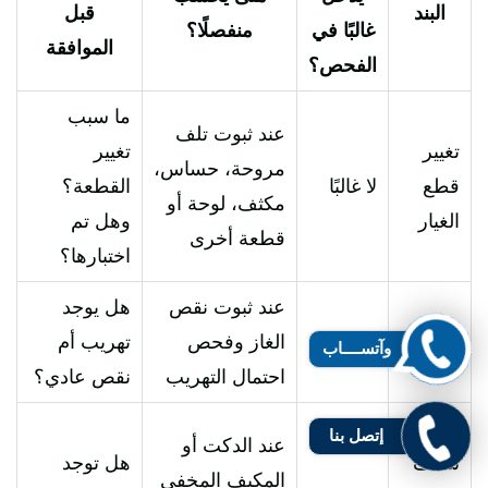
البند
قبل
غالبًا في
منفصلًا؟
الموافقة
الفحص؟
ما سبب
عند ثبوت تلف
تغيير
تغيير
مروحة، حساس،
قطع
لا غالبًا
القطعة؟
مكثف، لوحة أو
الغيار
وهل تم
قطعة أخرى
اختبارها؟
عند ثبوت نقص
هل يوجد
تعبئة
لا غالبًا
الغاز وفحص
تهريب أم
وآتســــاب
الغاز
احتمال التهريب
نقص عادي؟
فتح
إتصل بنا
عند الدكت أو
سقف
هل توجد
المكيف المخفي