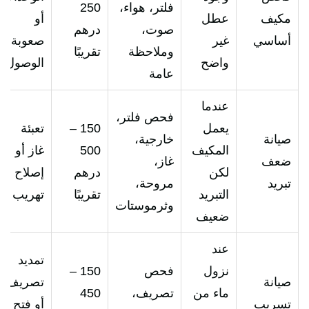
فلتر، هواء،
250
مكيف
عطل
أو
صوت،
درهم
أساسي
غير
صعوبة
وملاحظة
تقريبًا
واضح
الوصول
عامة
عندما
فحص فلتر،
يعمل
150 –
تعبئة
صيانة
خارجية،
المكيف
500
غاز أو
ضعف
غاز،
لكن
درهم
إصلاح
تبريد
مروحة،
التبريد
تقريبًا
تهريب
وثرموستات
ضعيف
عند
تمديد
نزول
فحص
150 –
صيانة
تصريف
ماء من
تصريف،
450
تسريب
أو فتح