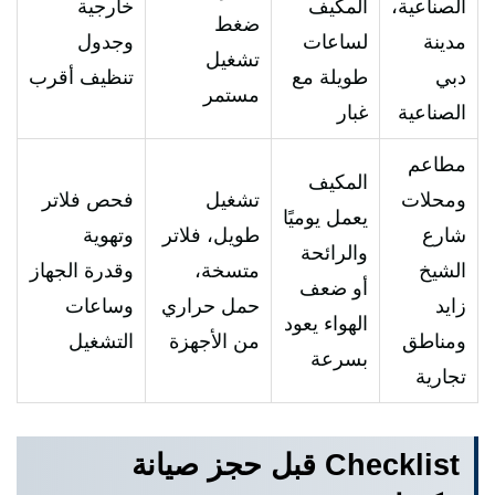
الصناعية،
المكيف
خارجية
ضغط
مدينة
لساعات
وجدول
تشغيل
دبي
طويلة مع
تنظيف أقرب
مستمر
الصناعية
غبار
مطاعم
المكيف
ومحلات
تشغيل
فحص فلاتر
يعمل يوميًا
شارع
طويل، فلاتر
وتهوية
والرائحة
الشيخ
متسخة،
وقدرة الجهاز
أو ضعف
زايد
حمل حراري
وساعات
الهواء يعود
ومناطق
من الأجهزة
التشغيل
بسرعة
تجارية
Checklist قبل حجز صيانة