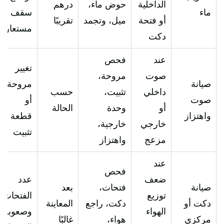
الداخلية
حوض ماء،
درهم
ماء
سقف
أو فتحة
ميل، وتجمد
تقريبًا
مستعار
دكت
عند
فحص
تغيير
صوت
مروحة،
صيانة
مروحة
داخلي
تثبيت،
حسب
صوت
أو
أو
وحدة
الحالة
واهتزاز
قطعة
خارجي
خارجية،
تثبيت
مزعج
واهتزاز
عند
فحص
ضعف
عدد
صيانة
فتحات،
بعد
توزيع
الفتحات
دكت أو
دكت، راجع
المعاينة
الهواء
وصعوبة
مركزي
هواء،
غالبًا