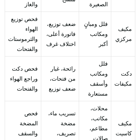
الصغيرة
والغاز
فحص توزيع
فلل ومبانٍ
ضعف توزيع،
مكيف
الهواء
ومكاتب
فاتورة أعلى،
مركزي
والثرموستات
أكبر
اختلاف غرف
والفتحات
فلل
رائحة، غبار
فحص دكت
دكت
ومكاتب
من فتحات،
وراجع الهواء
مكيفات
وأسقف
ضعف توزيع
والفتحات
مستعارة
محلات،
تسريب ماء،
فحص
مكاتب،
مكيف
مضخة
المضخة
مطاعم،
كاسيت
تصريف،
والسقف
صالات