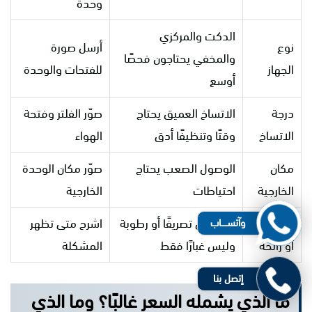
وحدة
الدكت والمركزي
نوع
أرسل صورة
والمخفي يحتاجون فحصًا
الجهاز
للفتحات والوحدة
أوسع
درجة
الاتساخ العميق يحتاج
صوّر الفلتر وفتحة
الاتساخ
وقتًا وتنظيفًا أدق
الهواء
مكان
الوصول الصعب يحتاج
صوّر مكان الوحدة
الخارجية
احتياطات
الخارجية
وجود ماء
قد يعني تصريفًا أو رطوبة
اشرح متى تظهر
وآتســــاب
أو رائحة
وليس غبارًا فقط
المشكلة
إتصل بنا
ما الذي يشمله السعر غالبًا؟ وما الذي