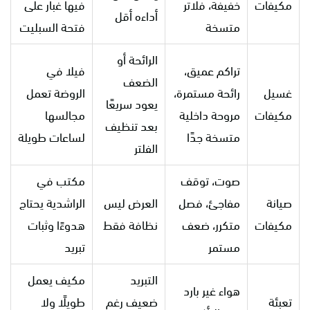
مكيفات
خفيفة، فلاتر
فيها غبار على
أداءه أقل
متسخة
فتحة السبليت
الرائحة أو
تراكم عميق،
فيلا في
الضعف
غسيل
رائحة مستمرة،
الروضة تعمل
يعود سريعًا
مكيفات
مروحة داخلية
مجالسها
بعد تنظيف
متسخة جدًا
لساعات طويلة
الفلتر
صوت، توقف
مكتب في
صيانة
مفاجئ، فصل
العرض ليس
الراشدية يحتاج
مكيفات
متكرر، ضعف
نظافة فقط
هدوءًا وثبات
مستمر
تبريد
التبريد
مكيف يعمل
هواء غير بارد
تعبئة
ضعيف رغم
طويلًا ولا