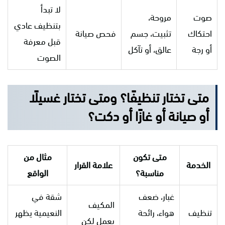
لا تبدأ
صوت
مروحة،
بتنظيف عادي
احتكاك
تثبيت، جسم
فحص صيانة
قبل معرفة
أو رجة
عالق، أو تآكل
الصوت
متى تختار تنظيفًا؟ ومتى تختار غسيلًا
أو صيانة أو غازًا أو دكت؟
متى تكون
مثال من
الخدمة
علامة القرار
مناسبة؟
الواقع
غبار، ضعف
شقة في
المكيف
تنظيف
هواء، رائحة
النعيمية يظهر
يعمل لكن