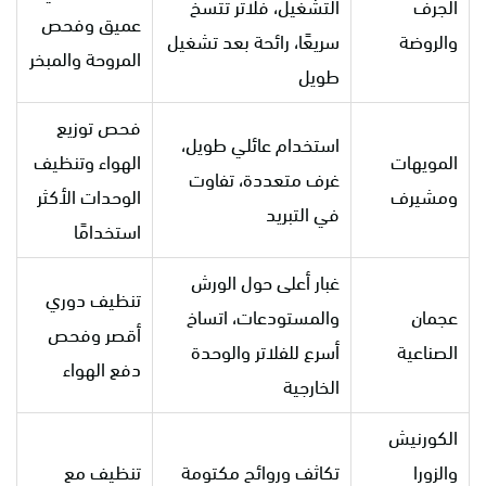
الجرف
التشغيل، فلاتر تتسخ
عميق وفحص
والروضة
سريعًا، رائحة بعد تشغيل
المروحة والمبخر
طويل
فحص توزيع
استخدام عائلي طويل،
المويهات
الهواء وتنظيف
غرف متعددة، تفاوت
ومشيرف
الوحدات الأكثر
في التبريد
استخدامًا
غبار أعلى حول الورش
تنظيف دوري
عجمان
والمستودعات، اتساخ
أقصر وفحص
الصناعية
أسرع للفلاتر والوحدة
دفع الهواء
الخارجية
الكورنيش
والزورا
تكاثف وروائح مكتومة
تنظيف مع