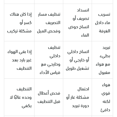
انسداد
تسريب
تنظيف مسار
إذا كان هناك
تصريف أو
ماء داخل
التصريف
كسر أو
اتساخ حوض
الغرفة
وفحص الميل
مشكلة تركيب
الماء
تبريد
تنظيف
اتساخ داخلي
إذا بقي الهواء
بطيء
داخلي
أو خارجي أو
غير بارد بعد
مع هواء
وخارجي مع
تشغيل طويل
التنظيف
مقبول
قياس الأداء
هواء
احتمال
التنظيف
قوي
فحص أعطال
مشكلة غاز أو
وحده غالبًا لا
لكنه
قبل التنظيف
دورة تبريد
يكفي
دافئ