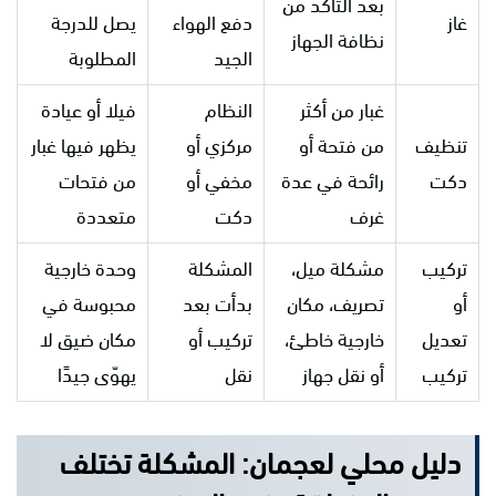
بعد التأكد من
غاز
دفع الهواء
يصل للدرجة
نظافة الجهاز
الجيد
المطلوبة
غبار من أكثر
النظام
فيلا أو عيادة
تنظيف
من فتحة أو
مركزي أو
يظهر فيها غبار
دكت
رائحة في عدة
مخفي أو
من فتحات
غرف
دكت
متعددة
تركيب
مشكلة ميل،
المشكلة
وحدة خارجية
أو
تصريف، مكان
بدأت بعد
محبوسة في
تعديل
خارجية خاطئ،
تركيب أو
مكان ضيق لا
تركيب
أو نقل جهاز
نقل
يهوّى جيدًا
دليل محلي لعجمان: المشكلة تختلف