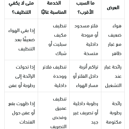
ما السبب
الخدمة
متى لا يكفي
العرض
الأقرب؟
المناسبة غالبًا
التنظيف؟
هواء
فلتر مسدود
تنظيف
إذا بقي الهواء
ضعيف
أو مروحة
مكيف
ضعيفًا بعد
مع غبار
داخلية
سبليت أو
التنظيف
ظاهر
متسخة
شباك
رائحة غبار
تراكم أتربة
تنظيف فلاتر
إذا تحولت
عند
داخل الفلتر أو
ووحدة
الرائحة إلى
التشغيل
مسار الهواء
داخلية
رطوبة أو عفن
تنظيف
رائحة
رطوبة داخلية
إذا ظهرت بقع
عميق
رطوبة
أو تصريف غير
أو عفن حول
وفحص
مكتومة
جيد
الفتحات
التصريف