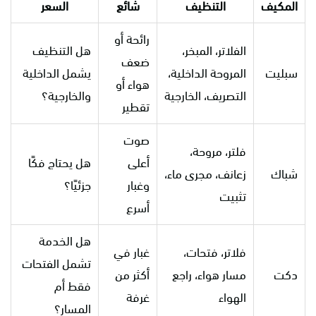
المكيف
التنظيف
شائع
السعر
رائحة أو
الفلاتر، المبخر،
هل التنظيف
ضعف
سبليت
المروحة الداخلية،
يشمل الداخلية
هواء أو
التصريف، الخارجية
والخارجية؟
تقطير
صوت
فلتر، مروحة،
أعلى
هل يحتاج فكًا
شباك
زعانف، مجرى ماء،
وغبار
جزئيًا؟
تثبيت
أسرع
هل الخدمة
فلاتر، فتحات،
غبار في
تشمل الفتحات
دكت
مسار هواء، راجع
أكثر من
فقط أم
الهواء
غرفة
المسار؟