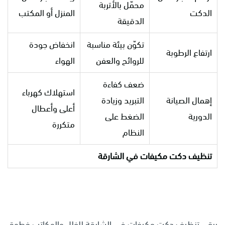
محمّل بالأتربة
الدكت
المنزل أو المكتب
الدقيقة
تكوّن بيئة مناسبة
انخفاض جودة
ارتفاع الرطوبة
للروائح والعفن
الهواء
ضعف كفاءة
استهلاك كهرباء
إهمال الصيانة
التبريد وزيادة
أعلى وأعطال
الدورية
الضغط على
متكررة
النظام
تنظيف دكت مكيفات في الشارقة
يبقى تنظيف دكت مكيفات في الشارقة للفلل والمكاتب خطوة