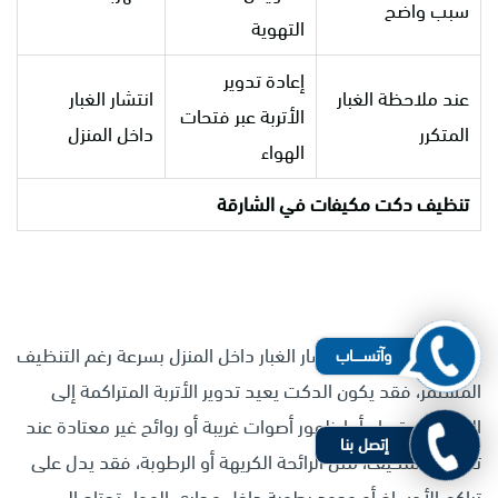
سبب واضح
التهوية
إعادة تدوير
عند ملاحظة الغبار
انتشار الغبار
الأتربة عبر فتحات
المتكرر
داخل المنزل
الهواء
تنظيف دكت مكيفات في الشارقة
كذلك، إذا لاحظت انتشار الغبار داخل المنزل بسرعة رغم التنظيف
وآتســــاب
المستمر، فقد يكون الدكت يعيد تدوير الأتربة المتراكمة إلى
الغرف باستمرار. أما ظهور أصوات غريبة أو روائح غير معتادة عند
إتصل بنا
تشغيل المكيف، مثل الرائحة الكريهة أو الرطوبة، فقد يدل على
تراكم الأوساخ أو وجود رطوبة داخل مجاري الهواء تحتاج إلى