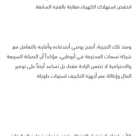
انخفض استهلاك الكهرباء مقارنة بالفترة السابقة.
ومنذ تلك التجربة، أصبح يوصي أصدقاءه وأقاربه بالتعامل مع
شركة نسمات المحترفة في أبوظبي، مؤكداً أن الصيانة السريعة
والاحترافية لا تضمن الراحة فقط، بل تساعد أيضاً على توفير
المال وإطالة عمر أجهزة التكييف لسنوات طويلة.
^لأن راحتك لا تحتمل الانتظار، نقدم خدمات تصليح المكيفات