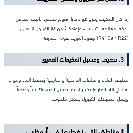
إذا كان المكيف يخرج هواءً حاراً، نقوم بفحص أنابيب النحاس
بدقة، معالجة التسريب، وإعادة شحن غاز الفريون الأصلي
(R410a / R22) ليعود التبريد لقوته السابقة.
3. تنظيف وغسيل المكيفات العميق
تنظيف الفلاتر والملفات الداخلية والخارجية بضغط الماء ومواد
آمنة لإزالة الغبار والبكتيريا، مما يضمن لك هواءً نقياً وصحياً
ويقلل استهلاك الكهرباء بشكل ملحوظ.
المناطق التي نغطيها في أبوظبي