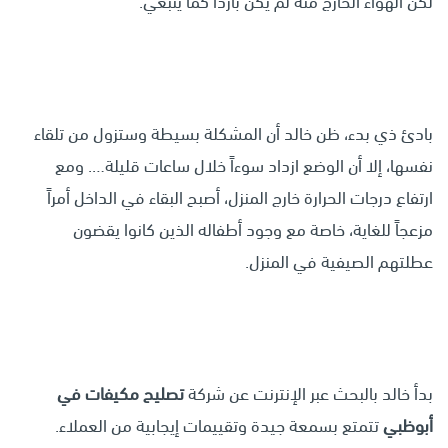
لكن الهواء الخارج منه لم يكن بارداً كما ينبغي.
بادئ ذي بدء، ظن خالد أن المشكلة بسيطة وستزول من تلقاء
نفسها، إلا أن الوضع ازداد سوءاً خلال ساعات قليلة…. ومع
ارتفاع درجات الحرارة خارج المنزل، أصبح البقاء في الداخل أمراً
مزعجاً للغاية، خاصة مع وجود أطفاله الذين كانوا يقضون
عطلتهم الصيفية في المنزل.
بدأ خالد بالبحث عبر الإنترنت عن شركة
تصليح مكيفات في
أبوظبي
تتمتع بسمعة جيدة وتقييمات إيجابية من العملاء.