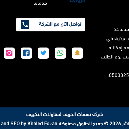
خدماتنا
تواصل الآن مع الشركة
خدمات:
 مركزية في
مع إمكانية
تابعنا
تابعنا
تابعنا
تابعنا
تابع
سب نوع الطلب
على
على
على
على
على
سناب
واتساب
تويتر
فيسبوك
إنس
شات
شركة نسمات الخريف لمقاولات التكييف
لحقوق محفوظة
 and SEO by Khaled Fozan