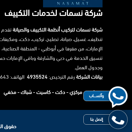
شركة نسمات لخدمات التكييف
شركة نسمات لتركيب أنظمة التكييف والصيانة
تقدم 
تنظيف، غسيل، صيانة، تصليح، تركيب، دكت، ومكيفات
الإمارات، من مقرها في أبوظبي - المنطقة الصناعية، 
تنسيق الخدمة في دبي والشارقة وباقي الإمارات ح
وجدول العمل.
بيانات الشركة
رقم الترخيص:
4935524
الهاتف: 0503025643.
سبليت -
مركزي -
دكت -
كاسيت -
شباك -
مخفي
وآتســــاب
إتصل بنا
حقوق النشر 2026 © جميع ا