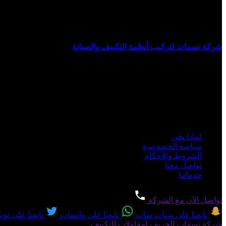
شركة نسمات لخدمات التكييف
شركة نسمات لتركيب أنظمة التكييف والصيانة
تقدم خدمات: تنظيف، غ
في دبي والشارقة وباقي الإمارات حسب نوع الطلب وجدول العمل.
بيانات الشركة
رقم الترخيص:
4935524
الهاتف: 0503025643.
سبليت -
مركزي -
دكت -
كاسيت -
شباك -
مخفي
أهم الروابط
لماذا نحن
سياسة الخصوصية
الشروط والأحكام
تواصل معنا
خدماتنا
تواصل الآن مع الشركة
تابعنا على سناب شات
تابعنا على واتساب
تابعنا على تويت
شركة نسمات الخريف لمقاولات التكييف