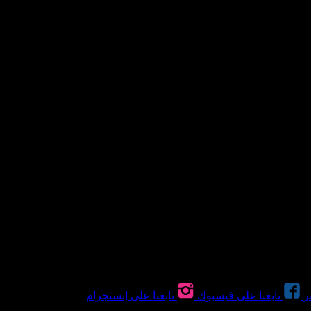
سيل، صيانة، تصليح، تركيب، دكت، ومكيفات مركزية في الإمارات، من 
ر
تابعنا على فيسبوك
تابعنا على إنستجرام