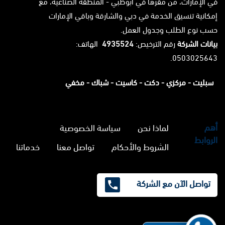
في الإمارات، من مقرها في أبوظبي - المنطقة الصناعية، مع
إمكانية تنسيق الخدمة في دبي والشارقة وباقي الإمارات
حسب نوع الطلب وجدول العمل.
بيانات الشركة
رقم الترخيص:
4935524
الهاتف:
0503025643.
سبليت -
مركزي -
دكت -
كاسيت -
شباك -
مخفي
أهم
لماذا نحن
سياسة الخصوصية
الروابط
الشروط والأحكام
تواصل معنا
خدماتنا
تواصل الآن مع الشركة