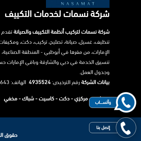
شركة نسمات لخدمات التكييف
شركة نسمات لتركيب أنظمة التكييف والصيانة
تقدم 
تنظيف، غسيل، صيانة، تصليح، تركيب، دكت، ومكيفات
الإمارات، من مقرها في أبوظبي - المنطقة الصناعية، 
تنسيق الخدمة في دبي والشارقة وباقي الإمارات ح
وجدول العمل.
بيانات الشركة
رقم الترخيص:
4935524
الهاتف: 0503025643.
سبليت -
مركزي -
دكت -
كاسيت -
شباك -
مخفي
وآتســــاب
إتصل بنا
حقوق النشر 2026 © جميع ا