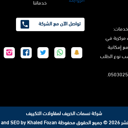
خدماتنا
تواصل الآن مع الشركة
خدمات:
 مركزية في
مع إمكانية
تابعنا
تابعنا
تابعنا
تابعنا
تابع
سب نوع الطلب
على
على
على
على
على
سناب
واتساب
تويتر
فيسبوك
إنس
شات
شركة نسمات الخريف لمقاولات التكييف
لحقوق محفوظة
 and SEO by Khaled Fozan