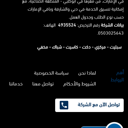
في الإمارات، من مقرها في أبوظبي - المنطقة الصناعية، مع
إمكانية تنسيق الخدمة في دبي والشارقة وباقي الإمارات
حسب نوع الطلب وجدول العمل.
بيانات الشركة
رقم الترخيص:
4935524
الهاتف:
0503025643.
سبليت -
مركزي -
دكت -
كاسيت -
شباك -
مخفي
أهم
لماذا نحن
سياسة الخصوصية
الروابط
الشروط والأحكام
تواصل معنا
خدماتنا
تواصل الآن مع الشركة