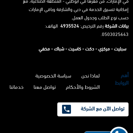
في الإمارات، من مقرها في أبوظبي - المنطقة الصناعية، مع
إمكانية تنسيق الخدمة في دبي والشارقة وباقي الإمارات
حسب نوع الطلب وجدول العمل.
بيانات الشركة
رقم الترخيص:
4935524
الهاتف:
0503025643.
سبليت -
مركزي -
دكت -
كاسيت -
شباك -
مخفي
أهم
لماذا نحن
سياسة الخصوصية
الروابط
الشروط والأحكام
تواصل معنا
خدماتنا
تواصل الآن مع الشركة