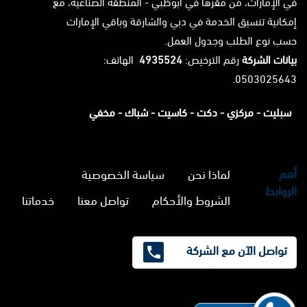
في الإمارات، من مقرها في أبوظبي - المنطقة الصناعية، مع
إمكانية تنسيق الخدمة في دبي والشارقة وباقي الإمارات
حسب نوع الطلب وجدول العمل.
بيانات الشركة
رقم الترخيص:
4935524
الهاتف:
0503025643.
سبليت -
مركزي -
دكت -
كاسيت -
شباك -
مخفي
أهم
لماذا نحن
سياسة الخصوصية
الروابط
الشروط والأحكام
تواصل معنا
خدماتنا
تواصل الآن مع الشركة