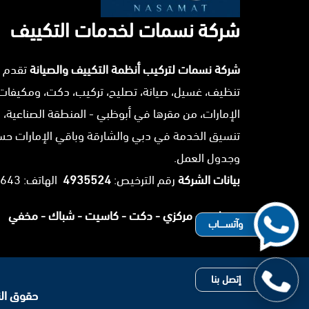
شركة نسمات لخدمات التكييف
شركة نسمات لتركيب أنظمة التكييف والصيانة
تقدم 
تنظيف، غسيل، صيانة، تصليح، تركيب، دكت، ومكيفات
الإمارات، من مقرها في أبوظبي - المنطقة الصناعية، 
تنسيق الخدمة في دبي والشارقة وباقي الإمارات ح
وجدول العمل.
بيانات الشركة
رقم الترخيص:
4935524
الهاتف: 0503025643.
سبليت -
مركزي -
دكت -
كاسيت -
شباك -
مخفي
وآتســــاب
إتصل بنا
حقوق النشر 2026 © جميع ا