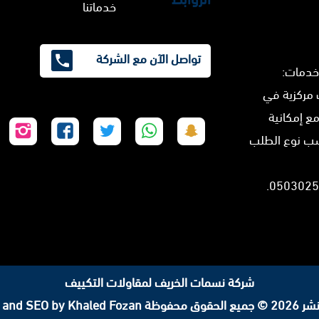
خدماتنا
تواصل الآن مع الشركة
خدمات:
 مركزية في
مع إمكانية
تابعنا
تابعنا
تابعنا
تابعنا
تابع
سب نوع الطلب
على
على
على
على
على
سناب
واتساب
تويتر
فيسبوك
إنس
شات
شركة نسمات الخريف لمقاولات التكييف
لحقوق محفوظة
 and SEO by Khaled Fozan