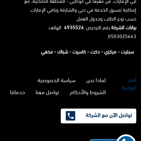
في الإمارات، من مقرها في أبوظبي - المنطقة الصناعية، مع
إمكانية تنسيق الخدمة في دبي والشارقة وباقي الإمارات
حسب نوع الطلب وجدول العمل.
بيانات الشركة
رقم الترخيص:
4935524
الهاتف:
0503025643.
سبليت -
مركزي -
دكت -
كاسيت -
شباك -
مخفي
أهم
لماذا نحن
سياسة الخصوصية
الروابط
الشروط والأحكام
تواصل معنا
خدماتنا
تواصل الآن مع الشركة