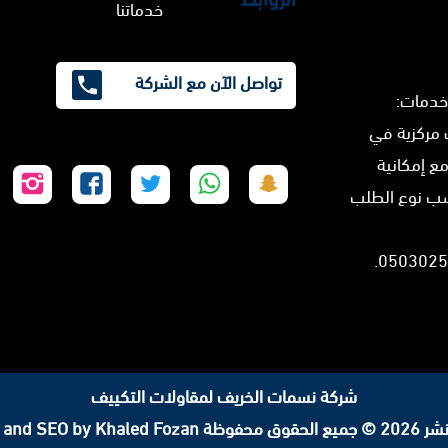
خدماتنا
تواصل الآن مع الشركة
خدمات:
 مركزية في
مع إمكانية
تابعنا
تابعنا
تابعنا
تابعنا
تابع
سب نوع الطلب
على
على
على
على
على
سناب
واتساب
تويتر
فيسبوك
إنس
شات
شركة نسمات الخريف لمقاولات التكييف
لحقوق محفوظة
 and SEO by Khaled Fozan