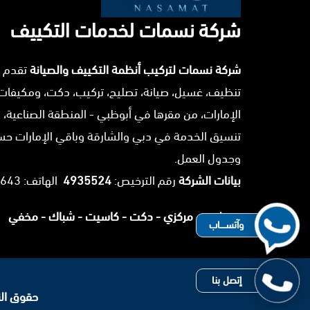
شركة نسمات لخدمات التكييف
شركة نسمات لتركيب أنظمة التكييف والصيانة
تقدم 
تنظيف، غسيل، صيانة، تصليح، تركيب، دكت، ومكيفات
الإمارات، من مقرها في أبوظبي - المنطقة الصناعية، 
تنسيق الخدمة في دبي والشارقة وباقي الإمارات ح
وجدول العمل.
بيانات الشركة
رقم الترخيص:
4935524
الهاتف: 0503025643.
سبليت -
مركزي -
دكت -
كاسيت -
شباك -
مخفي
وآتســــاب
إتصل بنا
حقوق النشر 2026 © جميع ا