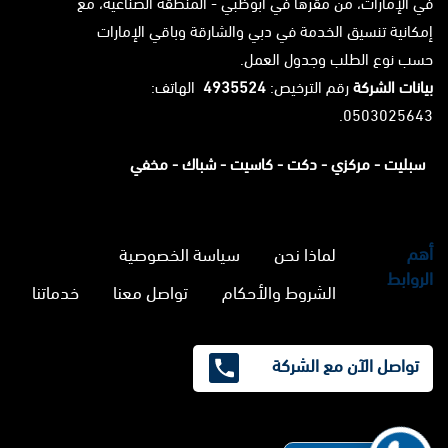
في الإمارات، من مقرها في أبوظبي - المنطقة الصناعية، مع
إمكانية تنسيق الخدمة في دبي والشارقة وباقي الإمارات
حسب نوع الطلب وجدول العمل.
بيانات الشركة
رقم الترخيص:
4935524
الهاتف:
0503025643.
سبليت -
مركزي -
دكت -
كاسيت -
شباك -
مخفي
أهم
لماذا نحن
سياسة الخصوصية
الروابط
الشروط والأحكام
تواصل معنا
خدماتنا
تواصل الآن مع الشركة