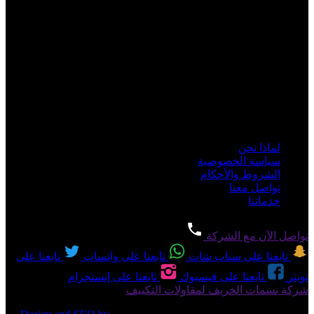
الإمارات، من مقرها في أبوظبي - المنطقة الصناعية، مع إمكانية
تنسيق الخدمة في دبي والشارقة وباقي الإمارات حسب نوع الطلب
وجدول العمل.
بيانات الشركة
رقم الترخيص:
4935524
الهاتف: 0503025643.
سبليت -
مركزي -
دكت -
كاسيت -
شباك -
مخفي
أهم الروابط
لماذا نحن
سياسة الخصوصية
الشروط والأحكام
تواصل معنا
خدماتنا
تواصل الآن مع الشركة
تابعنا على سناب شات
تابعنا على واتساب
تابعنا على
تويتر
تابعنا على فيسبوك
تابعنا على إنستجرام
شركة نسمات الخريف لمقاولات التكييف