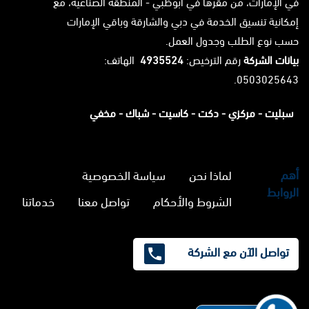
في الإمارات، من مقرها في أبوظبي - المنطقة الصناعية، مع
إمكانية تنسيق الخدمة في دبي والشارقة وباقي الإمارات
حسب نوع الطلب وجدول العمل.
بيانات الشركة
رقم الترخيص:
4935524
الهاتف:
0503025643.
سبليت -
مركزي -
دكت -
كاسيت -
شباك -
مخفي
أهم
لماذا نحن
سياسة الخصوصية
الروابط
الشروط والأحكام
تواصل معنا
خدماتنا
تواصل الآن مع الشركة