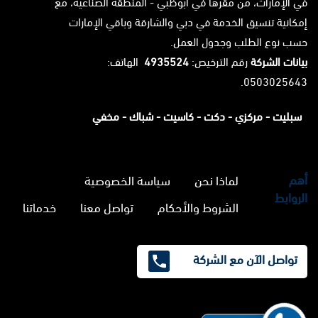
في الإمارات، من مقرها في أبوظبي - المنطقة الصناعية، مع
إمكانية تنسيق الخدمة في دبي والشارقة وباقي الإمارات
حسب نوع الطلب وجدول العمل.
بيانات الشركة
رقم الترخيص:
4935524
الهاتف:
0503025643.
سبليت -
مركزي -
دكت -
كاسيت -
شباك -
مخفي
أهم
لماذا نحن
سياسة الخصوصية
الروابط
الشروط والأحكام
تواصل معنا
خدماتنا
تواصل الآن مع الشركة