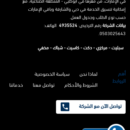
في الإمارات، من مقرها في أبوظبي - المنطقة الصناعية، مع
إمكانية تنسيق الخدمة في دبي والشارقة وباقي الإمارات
حسب نوع الطلب وجدول العمل.
بيانات الشركة
رقم الترخيص:
4935524
الهاتف:
0503025643.
سبليت -
مركزي -
دكت -
كاسيت -
شباك -
مخفي
أهم
لماذا نحن
سياسة الخصوصية
الروابط
الشروط والأحكام
تواصل معنا
خدماتنا
تواصل الآن مع الشركة