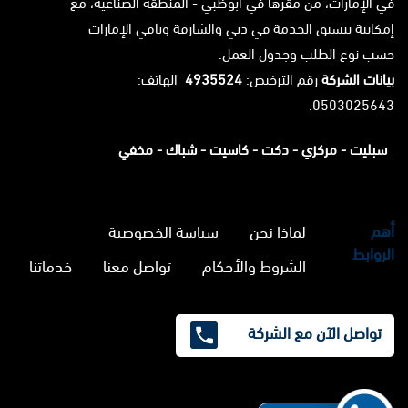
في الإمارات، من مقرها في أبوظبي - المنطقة الصناعية، مع
إمكانية تنسيق الخدمة في دبي والشارقة وباقي الإمارات
حسب نوع الطلب وجدول العمل.
بيانات الشركة
رقم الترخيص:
4935524
الهاتف:
0503025643.
سبليت -
مركزي -
دكت -
كاسيت -
شباك -
مخفي
أهم
لماذا نحن
سياسة الخصوصية
الروابط
الشروط والأحكام
تواصل معنا
خدماتنا
تواصل الآن مع الشركة