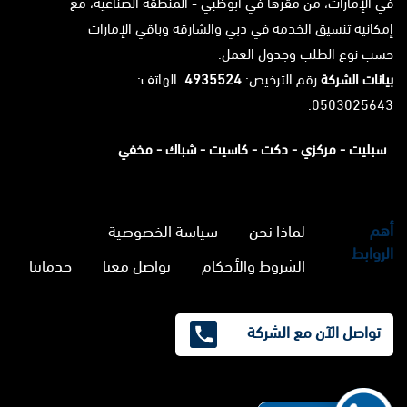
في الإمارات، من مقرها في أبوظبي - المنطقة الصناعية، مع
إمكانية تنسيق الخدمة في دبي والشارقة وباقي الإمارات
حسب نوع الطلب وجدول العمل.
بيانات الشركة
رقم الترخيص:
4935524
الهاتف:
0503025643.
سبليت -
مركزي -
دكت -
كاسيت -
شباك -
مخفي
أهم
لماذا نحن
سياسة الخصوصية
الروابط
الشروط والأحكام
تواصل معنا
خدماتنا
تواصل الآن مع الشركة