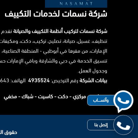
شركة نسمات لخدمات التكييف
شركة نسمات لتركيب أنظمة التكييف والصيانة
تقدم 
تنظيف، غسيل، صيانة، تصليح، تركيب، دكت، ومكيفات
الإمارات، من مقرها في أبوظبي - المنطقة الصناعية، 
تنسيق الخدمة في دبي والشارقة وباقي الإمارات ح
وجدول العمل.
بيانات الشركة
رقم الترخيص:
4935524
الهاتف: 0503025643.
سبليت -
مركزي -
دكت -
كاسيت -
شباك -
مخفي
وآتســــاب
إتصل بنا
حقوق النشر 2026 © جميع ا