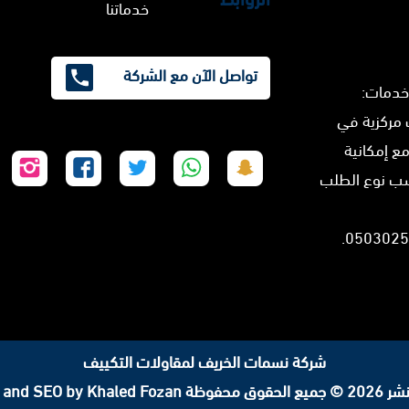
خدماتنا
تواصل الآن مع الشركة
خدمات:
 مركزية في
مع إمكانية
تابعنا
تابعنا
تابعنا
تابعنا
تابع
سب نوع الطلب
على
على
على
على
على
سناب
واتساب
تويتر
فيسبوك
إنس
شات
شركة نسمات الخريف لمقاولات التكييف
لحقوق محفوظة
 and SEO by Khaled Fozan