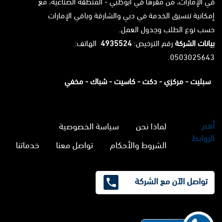
في الإمارات، من مقرها في أبوظبي - المنطقة الصناعية، مع
إمكانية تنسيق الخدمة في دبي والشارقة وباقي الإمارات
حسب نوع الطلب وجدول العمل.
بيانات الشركة
رقم الترخيص:
4935524
الهاتف:
0503025643.
سبليت -
مركزي -
دكت -
كاسيت -
شباك -
مخفي
أهم
لماذا نحن
سياسة الخصوصية
الروابط
الشروط والأحكام
تواصل معنا
خدماتنا
تواصل الآن مع الشركة