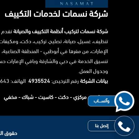
شركة نسمات لخدمات التكييف
شركة نسمات لتركيب أنظمة التكييف والصيانة
تقدم 
تنظيف، غسيل، صيانة، تصليح، تركيب، دكت، ومكيفات
الإمارات، من مقرها في أبوظبي - المنطقة الصناعية، 
تنسيق الخدمة في دبي والشارقة وباقي الإمارات ح
وجدول العمل.
بيانات الشركة
رقم الترخيص:
4935524
الهاتف: 0503025643.
سبليت -
مركزي -
دكت -
كاسيت -
شباك -
مخفي
وآتســــاب
إتصل بنا
حقوق النشر 2026 © جميع ا