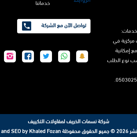
خدماتنا
تواصل الآن مع الشركة
خدمات:
 مركزية في
مع إمكانية
تابعنا
تابعنا
تابعنا
تابعنا
تابع
سب نوع الطلب
على
على
على
على
على
سناب
واتساب
تويتر
فيسبوك
إنس
شات
شركة نسمات الخريف لمقاولات التكييف
لحقوق محفوظة
 and SEO by Khaled Fozan