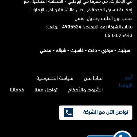
في الإمارات، من مقرها في أبوظبي - المنطقة الصناعية، مع
إمكانية تنسيق الخدمة في دبي والشارقة وباقي الإمارات
حسب نوع الطلب وجدول العمل.
بيانات الشركة
رقم الترخيص:
4935524
الهاتف:
0503025643.
سبليت -
مركزي -
دكت -
كاسيت -
شباك -
مخفي
أهم
لماذا نحن
سياسة الخصوصية
الروابط
الشروط والأحكام
تواصل معنا
خدماتنا
تواصل الآن مع الشركة