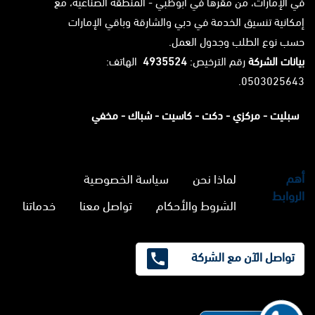
في الإمارات، من مقرها في أبوظبي - المنطقة الصناعية، مع
إمكانية تنسيق الخدمة في دبي والشارقة وباقي الإمارات
حسب نوع الطلب وجدول العمل.
بيانات الشركة
رقم الترخيص:
4935524
الهاتف:
0503025643.
سبليت -
مركزي -
دكت -
كاسيت -
شباك -
مخفي
أهم
لماذا نحن
سياسة الخصوصية
الروابط
الشروط والأحكام
تواصل معنا
خدماتنا
تواصل الآن مع الشركة