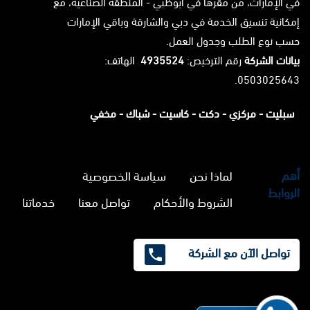
في الإمارات، من مقرها في أبوظبي - المنطقة الصناعية، مع
إمكانية تنسيق الخدمة في دبي والشارقة وباقي الإمارات
حسب نوع الطلب وجدول العمل.
بيانات الشركة
رقم الترخيص:
4935524
الهاتف:
0503025643.
سبليت -
مركزي -
دكت -
كاسيت -
شباك -
مخفي
أهم
لماذا نحن
سياسة الخصوصية
الروابط
الشروط والأحكام
تواصل معنا
خدماتنا
تواصل الآن مع الشركة