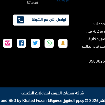
خدماتنا
تواصل الآن مع الشركة
خدمات:
 مركزية في
مع إمكانية
تابعنا
تابعنا
تابعنا
تابعنا
تابع
سب نوع الطلب
على
على
على
على
على
سناب
واتساب
تويتر
فيسبوك
إنس
شات
شركة نسمات الخريف لمقاولات التكييف
لحقوق محفوظة
 and SEO by Khaled Fozan