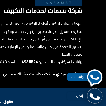
شركة نسمات لخدمات التكييف
شركة نسمات لتركيب أنظمة التكييف والصيانة
تقدم 
تنظيف، غسيل، صيانة، تصليح، تركيب، دكت، ومكيفات
الإمارات، من مقرها في أبوظبي - المنطقة الصناعية، 
تنسيق الخدمة في دبي والشارقة وباقي الإمارات ح
وجدول العمل.
بيانات الشركة
رقم الترخيص:
4935524
الهاتف: 0503025643.
سبليت -
مركزي -
دكت -
كاسيت -
شباك -
مخفي
وآتســــاب
إتصل بنا
حقوق النشر 2026 © جميع ا