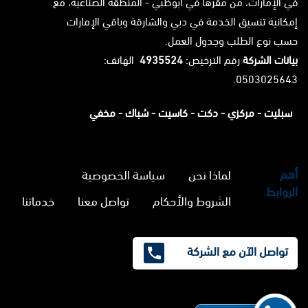
في الإمارات، من مقرها في أبوظبي - المنطقة الصناعية، مع
إمكانية تنسيق الخدمة في دبي والشارقة وباقي الإمارات
حسب نوع الطلب وجدول العمل.
بيانات الشركة
رقم الترخيص:
4935524
الهاتف:
0503025643.
سبليت -
مركزي -
دكت -
كاسيت -
شباك -
مخفي
أهم
لماذا نحن
سياسة الخصوصية
الروابط
الشروط والأحكام
تواصل معنا
خدماتنا
تواصل الآن مع الشركة